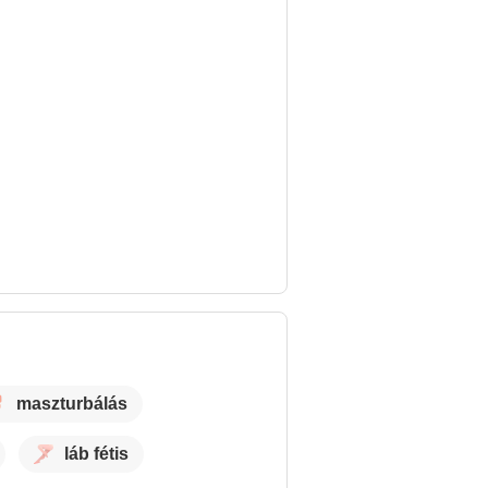
maszturbálás
láb fétis