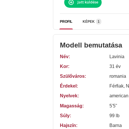
Jatt küldése
PROFIL
KÉPEK
1
Modell bemutatása
Név:
Lavinia
Kor:
31 év
Szülőváros:
romania
Érdekel:
Férfiak, 
Nyelvek:
american
Magasság:
5'5"
Súly:
99 lb
Hajszín:
Barna