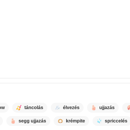
ow
táncolás
élvezés
ujjazás
segg ujjazás
krémpite
spriccelés