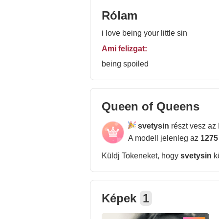
Rólam
i love being your little sin
Ami felizgat:
being spoiled
Queen of Queens
svetysin
részt vesz az
A modell jelenleg az
1275
Küldj Tokeneket, hogy
svetysin
k
Képek
1