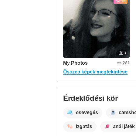
INGYEN
1
My Photos
281
Összes képek megtekintése
Érdeklődési kör
csevegés
camsh
izgatás
anál játék