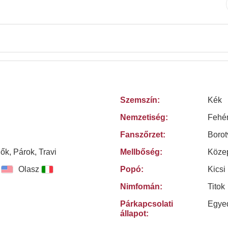
Szemszín:
Kék
Nemzetiség:
Fehé
Fanszőrzet:
Borot
Nők, Párok, Travi
Mellbőség:
Köze
Olasz
Popó:
Kicsi
Nimfomán:
Titok
Párkapcsolati
Egye
állapot: