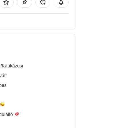
r/Kaukázusi
vált
pes
dülálló