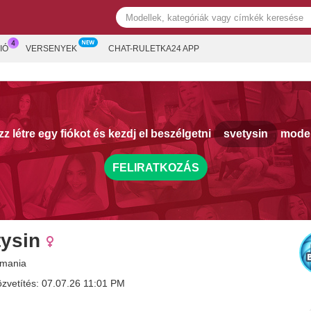
IÓ
VERSENYEK
CHAT-RULETKA24 APP
z létre egy fiókot és kezdj el beszélgetni
svetysin
model
FELIRATKOZÁS
tysin
omania
özvetítés: 07.07.26 11:01 PM