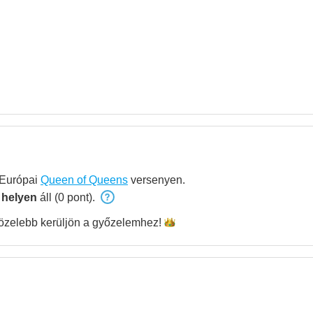
 Európai
Queen of Queens
versenyen.
 helyen
áll (0 pont).
özelebb kerüljön a
győzelemhez!