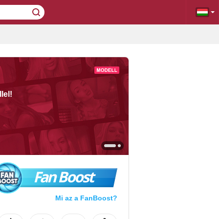
lel!
Fan Boost
Mi az a FanBoost?